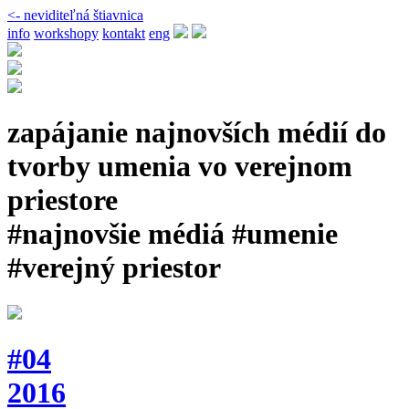
<- neviditeľná štiavnica
info
workshopy
kontakt
eng
zapájanie najnovších médií do
tvorby umenia vo verejnom
priestore
#najnovšie médiá #umenie
#verejný priestor
#04
2016