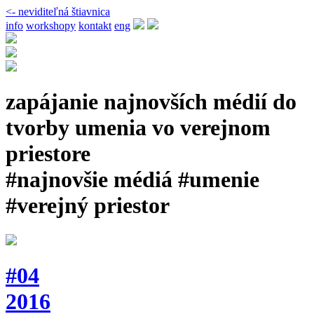
<- neviditeľná štiavnica
info
workshopy
kontakt
eng
zapájanie najnovších médií do
tvorby umenia vo verejnom
priestore
#najnovšie médiá #umenie
#verejný priestor
#04
2016