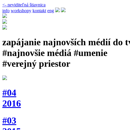
<- neviditeľná štiavnica
info
workshopy
kontakt
eng
zapájanie najnovších médií do 
#najnovšie médiá #umenie
#verejný priestor
#04
2016
#03