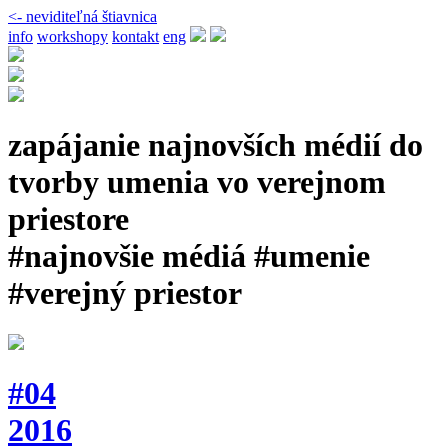
<- neviditeľná štiavnica
info
workshopy
kontakt
eng
zapájanie najnovších médií do
tvorby umenia vo verejnom
priestore
#najnovšie médiá #umenie
#verejný priestor
#04
2016